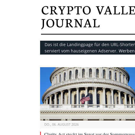
Das ist die Landingpage für den URL-Shorte
serviert vom hauseigenen Adserver.
Werben 
DO., 06. AUGUST 2026
Clarity Act steckt im Senat vor der Sommerpaus