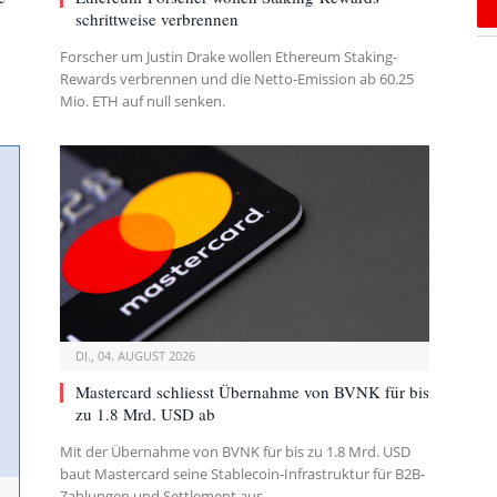
schrittweise verbrennen
Forscher um Justin Drake wollen Ethereum Staking-
Rewards verbrennen und die Netto-Emission ab 60.25
Mio. ETH auf null senken.
DI., 04. AUGUST 2026
Mastercard schliesst Übernahme von BVNK für bis
zu 1.8 Mrd. USD ab
Mit der Übernahme von BVNK für bis zu 1.8 Mrd. USD
baut Mastercard seine Stablecoin-Infrastruktur für B2B-
Zahlungen und Settlement aus.