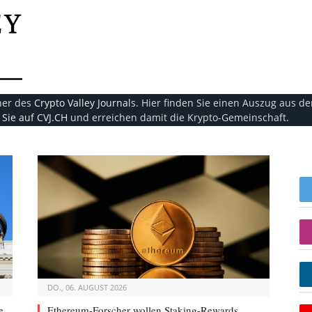
ner des
Crypto Valley Journal
s. Hier finden Sie einen Auszug aus d
Sie auf CVJ.CH
und erreichen damit die Krypto-Gemeinschaft.
DO., 06. AUGUST 2026
e
Ethereum-Forscher wollen Staking-Rewards