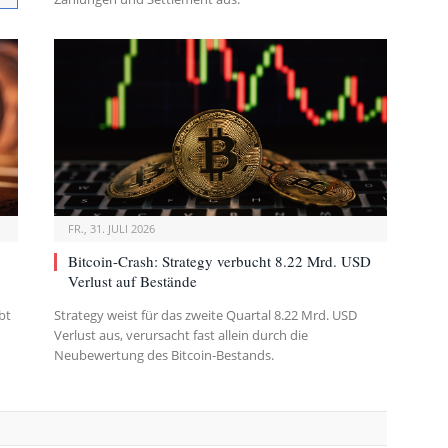
FR., 31. JULI 2026
Bitcoin-Crash: Strategy verbucht 8.22 Mrd. USD
Verlust auf Bestände
bt
Strategy weist für das zweite Quartal 8.22 Mrd. USD
Verlust aus, verursacht fast allein durch die
Neubewertung des Bitcoin-Bestands.